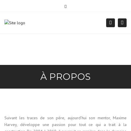
×
418 661-0757
info@mgharvey.com
Close
top
Togg
Search
bar
navi
À PROPOS
Suivant les traces de son père, aujourd’hui son mentor, Maxime
Harvey, développe une passion pour tout ce qui a trait à la