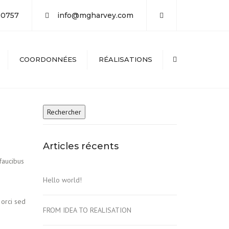
×
-0757
info@mgharvey.com
COORDONNÉES
RÉALISATIONS
Search
Articles récents
 faucibus
Hello world!
 orci sed
FROM IDEA TO REALISATION