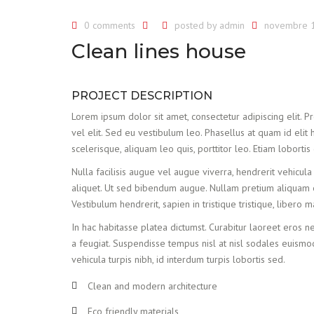
0 comments
posted by
admin
novembre 1
Clean lines house
PROJECT DESCRIPTION
Lorem ipsum dolor sit amet, consectetur adipiscing elit. Proi
vel elit. Sed eu vestibulum leo. Phasellus at quam id elit 
scelerisque, aliquam leo quis, porttitor leo. Etiam lobortis
Nulla facilisis augue vel augue viverra, hendrerit vehicula
aliquet. Ut sed bibendum augue. Nullam pretium aliquam el
Vestibulum hendrerit, sapien in tristique tristique, libero
In hac habitasse platea dictumst. Curabitur laoreet eros ne
a feugiat. Suspendisse tempus nisl at nisl sodales euismod
vehicula turpis nibh, id interdum turpis lobortis sed.
Clean and modern architecture
Eco friendly materials