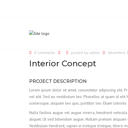
0 comments
posted by
admin
décembre 1
Interior Concept
PROJECT DESCRIPTION
Lorem ipsum dolor sit amet, consectetur adipiscing elit. Proi
vel elit. Sed eu vestibulum leo. Phasellus at quam id elit 
scelerisque, aliquam leo quis, porttitor leo. Etiam lobortis
Nulla facilisis augue vel augue viverra, hendrerit vehicula
aliquet. Ut sed bibendum augue. Nullam pretium aliquam el
Vestibulum hendrerit, sapien in tristique tristique, libero