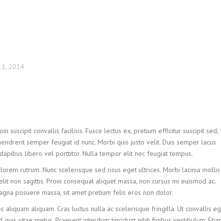
1, 2014
n suscipit convallis facilisis. Fusce lectus ex, pretium efficitur suscipit sed,
hendrerit semper feugiat id nunc. Morbi quis justo velit. Duis semper lacus
 dapibus libero vel porttitor. Nulla tempor elit nec feugiat tempus.
 lorem rutrum. Nunc scelerisque sed risus eget ultrices. Morbi lacinia mollis
it non sagittis. Proin consequat aliquet massa, non cursus mi euismod ac.
 magna posuere massa, sit amet pretium felis eros non dolor.
c aliquam aliquam. Cras luctus nulla ac scelerisque fringilla. Ut convallis eg
 quis vitae metus. Praesent interdum tincidunt nibh finibus vestibulum. Eti