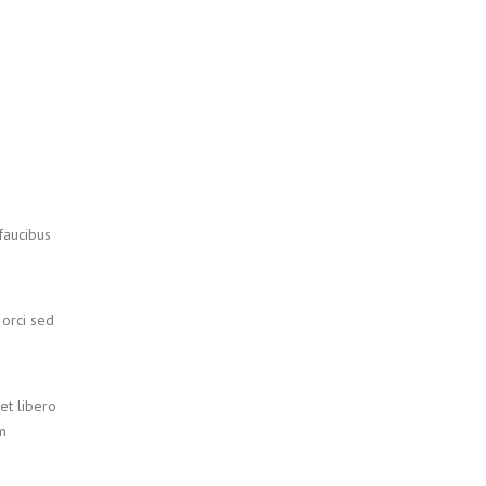
 faucibus
 orci sed
et libero
am