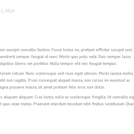
1, 2014
n suscipit convallis facilisis. Fusce lectus ex, pretium efficitur suscipit sed,
hendrerit semper feugiat id nunc. Morbi quis justo velit. Duis semper lacus
 dapibus libero vel porttitor. Nulla tempor elit nec feugiat tempus.
 lorem rutrum. Nunc scelerisque sed risus eget ultrices. Morbi lacinia mollis
it non sagittis. Proin consequat aliquet massa, non cursus mi euismod ac.
 magna posuere massa, sit amet pretium felis eros non dolor.
c aliquam aliquam. Cras luctus nulla ac scelerisque fringilla. Ut convallis eg
 quis vitae metus. Praesent interdum tincidunt nibh finibus vestibulum. Eti