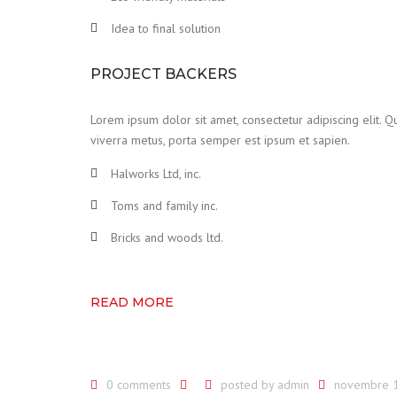
Idea to final solution
PROJECT BACKERS
Lorem ipsum dolor sit amet, consectetur adipiscing elit. Qu
viverra metus, porta semper est ipsum et sapien.
Halworks Ltd, inc.
Toms and family inc.
Bricks and woods ltd.
READ MORE
0 comments
posted by
admin
novembre 1