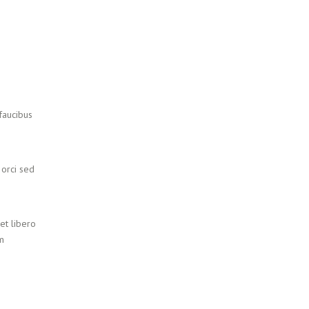
 faucibus
 orci sed
et libero
am