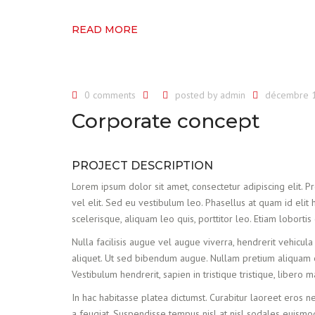
READ MORE
0 comments
posted by
admin
décembre 1
Corporate concept
PROJECT DESCRIPTION
Lorem ipsum dolor sit amet, consectetur adipiscing elit. Proi
vel elit. Sed eu vestibulum leo. Phasellus at quam id elit 
scelerisque, aliquam leo quis, porttitor leo. Etiam lobortis
Nulla facilisis augue vel augue viverra, hendrerit vehicula
aliquet. Ut sed bibendum augue. Nullam pretium aliquam el
Vestibulum hendrerit, sapien in tristique tristique, libero
In hac habitasse platea dictumst. Curabitur laoreet eros ne
a feugiat. Suspendisse tempus nisl at nisl sodales euismod