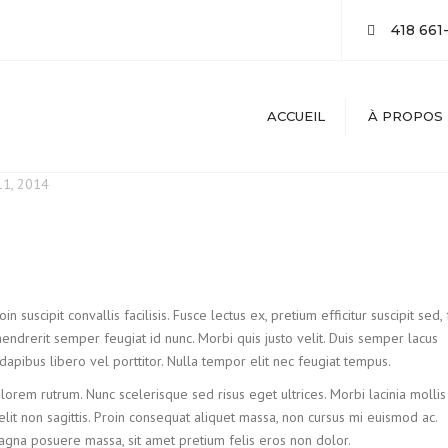
418 661
ACCUEIL
À PROPOS
1, 2014
n suscipit convallis facilisis. Fusce lectus ex, pretium efficitur suscipit sed,
hendrerit semper feugiat id nunc. Morbi quis justo velit. Duis semper lacus
 dapibus libero vel porttitor. Nulla tempor elit nec feugiat tempus.
 lorem rutrum. Nunc scelerisque sed risus eget ultrices. Morbi lacinia mollis
it non sagittis. Proin consequat aliquet massa, non cursus mi euismod ac.
 magna posuere massa, sit amet pretium felis eros non dolor.