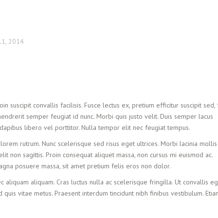
1, 2014
n suscipit convallis facilisis. Fusce lectus ex, pretium efficitur suscipit sed,
hendrerit semper feugiat id nunc. Morbi quis justo velit. Duis semper lacus
 dapibus libero vel porttitor. Nulla tempor elit nec feugiat tempus.
 lorem rutrum. Nunc scelerisque sed risus eget ultrices. Morbi lacinia mollis
it non sagittis. Proin consequat aliquet massa, non cursus mi euismod ac.
 magna posuere massa, sit amet pretium felis eros non dolor.
c aliquam aliquam. Cras luctus nulla ac scelerisque fringilla. Ut convallis eg
 quis vitae metus. Praesent interdum tincidunt nibh finibus vestibulum. Eti