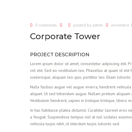
0 comments
posted by
admin
novembre 1
Corporate Tower
PROJECT DESCRIPTION
Lorem ipsum dolor sit amet, consectetur adipiscing elit. Proi
vel elit. Sed eu vestibulum leo. Phasellus at quam id elit 
scelerisque, aliquam leo quis, porttitor leo. Etiam lobortis
Nulla facilisis augue vel augue viverra, hendrerit vehicula
aliquet. Ut sed bibendum augue. Nullam pretium aliquam el
Vestibulum hendrerit, sapien in tristique tristique, libero
In hac habitasse platea dictumst. Curabitur laoreet eros ne
a feugiat. Suspendisse tempus nisl at nisl sodales euismod
vehicula turpis nibh, id interdum turpis lobortis sed.