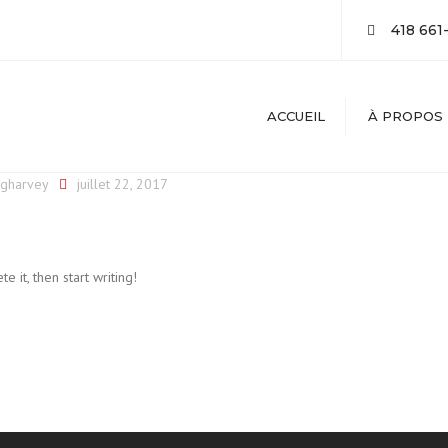
418 661
ACCUEIL
À PROPOS
gharvey
juillet 22, 2017
e it, then start writing!